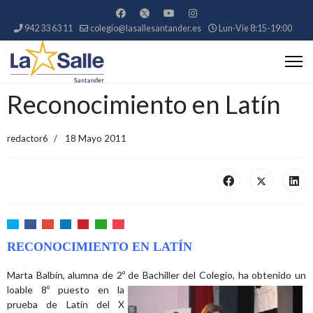
942 33 63 11
colegio@lasallesantander.es
Lun-Vie 8:15-19:00
Reconocimiento en Latín
redactor6
18 Mayo 2011
RECONOCIMIENTO EN LATÍN
Marta Balbín, alumna de 2º de Bachiller del
Colegio, ha obtenido un
loable 8º puesto en la
prueba de Latín del X