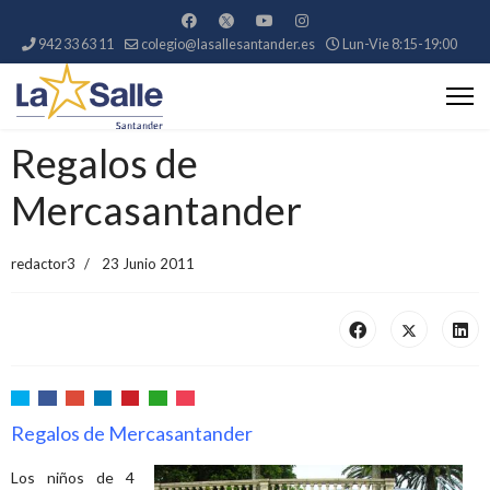
942 33 63 11
colegio@lasallesantander.es
Lun-Vie 8:15-19:00
Regalos de
Mercasantander
redactor3
23 Junio 2011
Regalos de Mercasantander
Los niños de 4