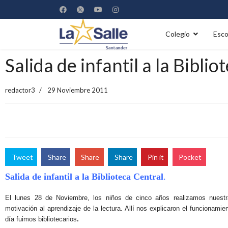
Colegio
Esco
Salida de infantil a la Bibli
redactor3
29 Noviembre 2011
Tweet
Share
Share
Share
Pin it
Pocket
Salida de infantil a la Biblioteca Centr
al
.
El lunes 28 de Noviembre, los niños de cinco años realizamos nuestra
motivación al aprendizaje de la lectura. Allí nos explicaron el funcionam
día fuimos bibliotecarios
.