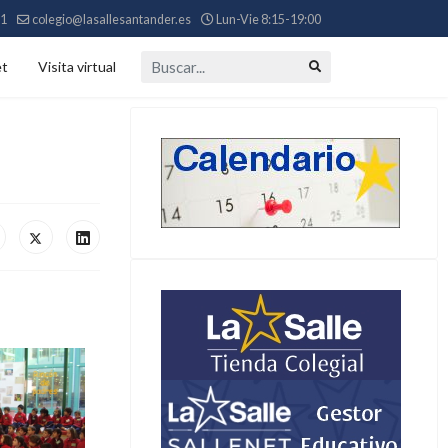
11
colegio@lasallesantander.es
Lun-Vie 8:15-19:00
Buscar...
et
Visita virtual