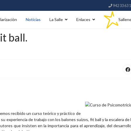
942 33 63 
larización
Noticias
La Salle
Enlaces
Sallen
t ball.
 hemos recibido un curso teórico y práctico de
su experiencia de trabajo con los balones suizos, fit ball y la escalera d
res que insisten en la importancia para el aprendizaje, del desarroll