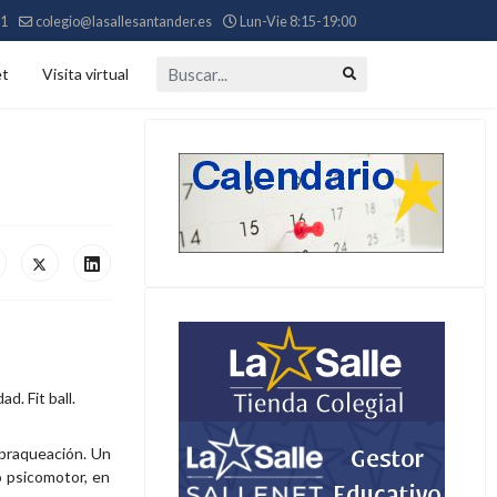
11
colegio@lasallesantander.es
Lun-Vie 8:15-19:00
Buscar...
et
Visita virtual
e braqueación. Un
o psicomotor, en