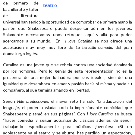
de primero de
bachillerato y taller
de literatura
universal han tenido la oportunidad de comprobar de primera mano la
pasión que Shakespeare puede despertar aún en los jóvenes.
Solamente necesitamos unos retoques aquí y allá para poder
acercarnos a su mundo. En
I love Catalina
se nos ofrece una
adaptación muy, muy, muy libre de
La fierecilla domada
, del gran
dramaturgo inglés.
Catalina es una joven que se rebela contra una sociedad dominada
por los hombres. Pero lo genial de esta representación no es la
presencia de una mujer luchadora por sus ideales, sino de una
igualdad que desemboca en amor y pasión hacia sí misma y hacia su
compañero, al que termina amando en libertad.
Según
Hilo producciones
, el mayor reto ha sido “la adaptación del
lenguaje, el poder trasladar toda la impresionante comicidad que
Shakespeare plasmó en sus páginas”. Con
I love Catalina
se busca
“hacer comedia y seguir actualizando clásicos además de seguir
trabajando específicamente para públicos juveniles: «Si un
adolescente va al teatro y se aburre, has perdido un espectador»,