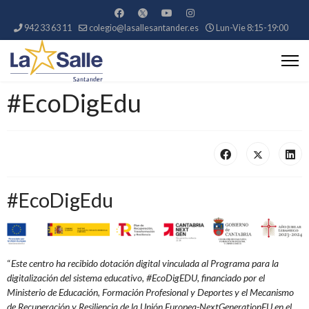
942 33 63 11
colegio@lasallesantander.es
Lun-Vie 8:15-19:00
#EcoDigEdu
#EcoDigEdu
“
Este centro ha recibido dotación digital vinculada al Programa para la
digitalización del sistema educativo, #EcoDigEDU, financiado por el
Ministerio de Educación, Formación Profesional y Deportes y el Mecanismo
de Recuperación y Resiliencia de la Unión
Europea-NextGenerationEU en el