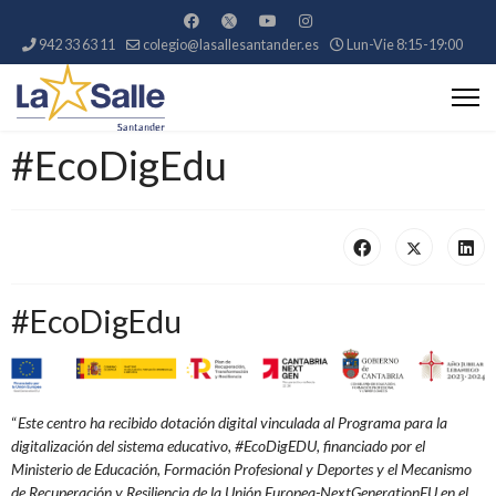
942 33 63 11
colegio@lasallesantander.es
Lun-Vie 8:15-19:00
#EcoDigEdu
#EcoDigEdu
“
Este centro ha recibido dotación digital vinculada al Programa para la
digitalización del sistema educativo, #EcoDigEDU, financiado por el
Ministerio de Educación, Formación Profesional y Deportes y el Mecanismo
de Recuperación y Resiliencia de la Unión
Europea-NextGenerationEU en el