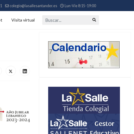
11
colegio@lasallesantander.es
Lun-Vie 8:15-19:00
Buscar...
et
Visita virtual
6