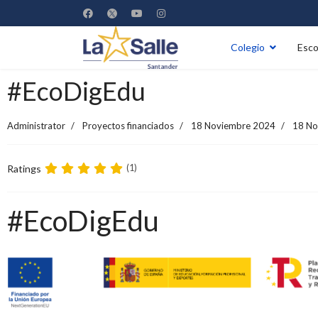
Colegio
Esco
#EcoDigEdu
Administrator
Proyectos financiados
18 Noviembre 2024
18 No
Ratings
(1)
#EcoDigEdu