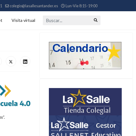
11
colegio@lasallesantander.es
Lun-Vie 8:15-19:00
Buscar...
et
Visita virtual
s”.