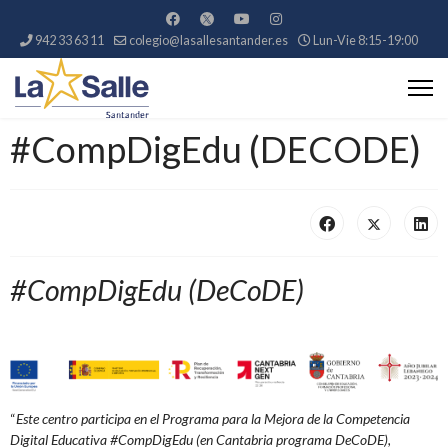
942 33 63 11
colegio@lasallesantander.es
Lun-Vie 8:15-19:00
#CompDigEdu (DECODE)
#CompDigEdu (DeCoDE)
“
Este centro participa en el
Programa para la Mejora de la Competencia
Digital Educativa #CompDigEdu (
en Cantabria
programa DeCoDE),