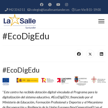
942 33 63 11
colegio@lasallesantander.es
Lun-Vie 8:15-19:00
#EcoDigEdu
#EcoDigEdu
“
Este centro ha recibido dotación digital vinculada al Programa para la
digitalización del sistema educativo, #EcoDigEDU, financiado por el
Ministerio de Educación, Formación Profesional y Deportes y el Mecanismo
de Recuperación y Resiliencia de la Unión
Europea-NextGenerationEU en el