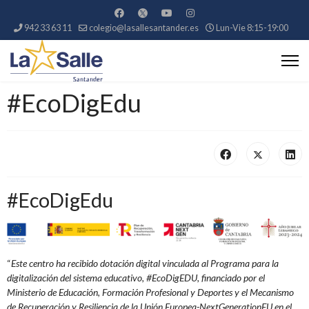
942 33 63 11
colegio@lasallesantander.es
Lun-Vie 8:15-19:00
#EcoDigEdu
#EcoDigEdu
“
Este centro ha recibido dotación digital vinculada al Programa para la
digitalización del sistema educativo, #EcoDigEDU, financiado por el
Ministerio de Educación, Formación Profesional y Deportes y el Mecanismo
de Recuperación y Resiliencia de la Unión
Europea-NextGenerationEU en el