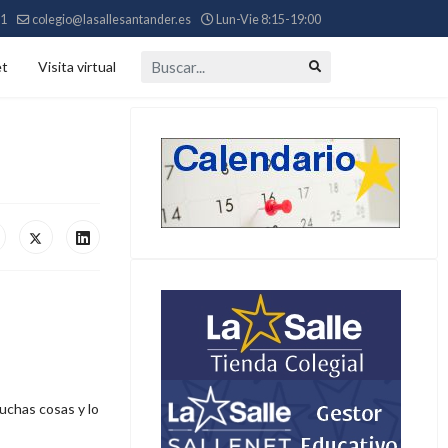
11
colegio@lasallesantander.es
Lun-Vie 8:15-19:00
Buscar...
et
Visita virtual
muchas cosas y lo