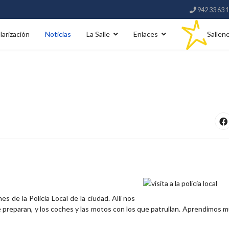
942 33 63 
larización
Noticias
La Salle
Enlaces
Sallen
es de la Policía Local de la ciudad. Allí nos
se preparan, y los coches y las motos con los que patrullan. Aprendimos 