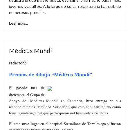
dedica a lo que más le gusta: escribir y lo ha hecho para niños,
jóvenes y adultos. A lo largo de su carrera literaria ha recibido
numerosos premios.
Leer más...
Médicus Mundi
redactor2
Premios de dibujo “Médicus Mundi”
El pasado mes de
diciembre, el Grupo de
Apoyo de "Médicus Mundi" en Cantabria, hizo entrega de sus
reconocimientos "Navidad Solidaria", que este año han tenido como
tema la malaria; en el que participaron mil trescientos escolares.
El acto tuvo lugar en el hospital Sierrallana de Torrelavega y fueron
galardonados varios alumnos del colegio.