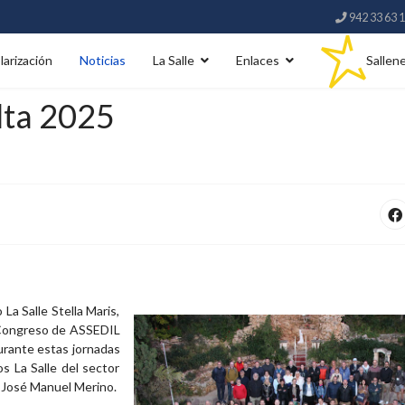
942 33 63 
larización
Noticias
La Salle
Enlaces
Sallen
lta 2025
 La Salle Stella Maris,
6º Congreso de ASSEDIL
urante estas jornadas
os La Salle del sector
, José Manuel Merino.