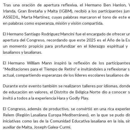
Tras una oración de apertura reflexiva, el Hermano Ben Hanlon, Vi
Irlanda, Gran Bretaña y Malta (IGBM), recibió a los participantes jun
ASSEDIL, Marta Martínez, cuyas palabras marcaron el tono de este
en palabras como esperanza, misión y visión compartida.
El Hermano Santiago Rodríguez Mancini fue el encargado de ofrecer u
apertura del Congreso, recordando que este 2025 es el Año de la Espi
un momento propicio para profundizar en el liderazgo espiritual 
lasalianos y lasalianas.
El Hermano William Mann inspiró la reflexión de los participantes
“Meditaciones para el Tiempo de Retiro” e invitándoles a reflexionar 
actual, compartiendo esperanzas de los líderes escolares lasalianos de
Durante este evento también se realizaron talleres por idiomas, donde se
de educación en valores, el Distrito de Bélgica Norte dio a conocer s
invitó a todos a la experiencia Hara y Godly Play.
El Congreso, además de productivo, se convirtió en una rica experien
Relem (Región Lasaliana Europa Mediterráneo), en la que se pudo di
iniciativas como las de la Comunidad Educativa lasaliana en la isla, 
auxiliar de Malta, Joseph Galea-Curmi.