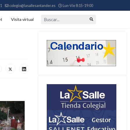
11
colegio@lasallesantander.es
Lun-Vie 8:15-19:00
Buscar...
et
Visita virtual