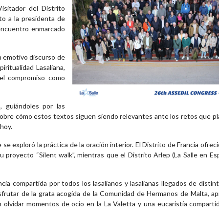
sitador del Distrito
to a la presidenta de
 encuentro enmarcado
n emotivo discurso de
ritualidad Lasaliana,
y el compromiso como
, guiándoles por las
sobre cómo estos textos siguen siendo relevantes ante los retos que pla
 hoy.
 exploró la práctica de la oración interior. El Distrito de Francia ofrec
u proyecto “Silent walk”, mientras que el Distrito Arlep (La Salle en Es
cia compartida por todos los lasalianos y lasalianas llegados de distin
sfrutar de la grata acogida de la Comunidad de Hermanos de Malta, a
sin olvidar momentos de ocio en la La Valetta y una eucaristía comparti