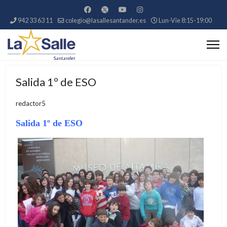
942 33 63 11
colegio@lasallesantander.es
Lun-Vie 8:15-19:00
Salida 1º de ESO
redactor5
Salida 1º de ESO