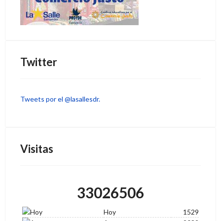
Visitas
33026506
Hoy
1529
Ayer
2082
Esta semana
7816
Proyectos financiados
Políticas de