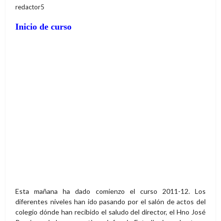
redactor5
Inicio de curso
Esta mañana ha dado comienzo el curso 2011-12. Los
diferentes niveles han ido pasando por el salón de actos del
colegio dónde han recibido el saludo del director, el Hno José
Ramón, y de los respectivos Jefes de Estudio de cada etapa.
Tras una breve reflexión y un mensaje de bienvenida,
especialmente para los alumnos nuevos, se ha presentado el
lema del año "Busca tu luz, eres estrella". Se ha informado a los
alumnos de los cambios producidos en el Equipo Directivo.
Marcos Febles es el nuevo Jefe de Estudios de ESO y Javi
Barrondo el nuevo Encargado de Pastoral. También se ha
agradecido la labor que ha realizdo Sergio Trueba al frente de
la Jefatura de Secundaria los últimos 5 años.
Los próximos dos días se dedicará a las jornadas de
sensibilización, siendo el horario de ESO-BACH de 9.15 a
12.45. El viernes se comienza a trabajar con el horario normal