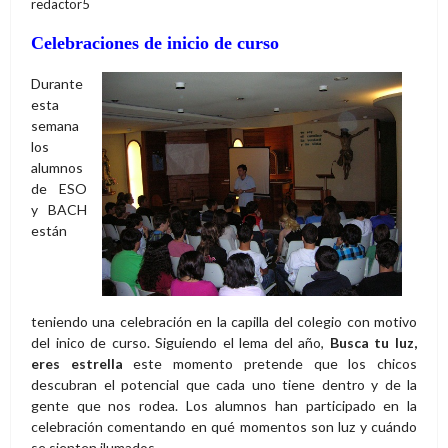
redactor5
Celebraciones de inicio de curso
Durante
esta
semana
los
alumnos
de ESO
y BACH
están
teniendo una celebración en la capilla del colegio con motivo
del inico de curso. Siguiendo el lema del año,
Busca tu luz,
eres estrella
este momento pretende que los chicos
descubran el potencial que cada uno tiene dentro y de la
gente que nos rodea. Los alumnos han participado en la
celebración comentando en qué momentos son luz y cuándo
se sienten ilumados.