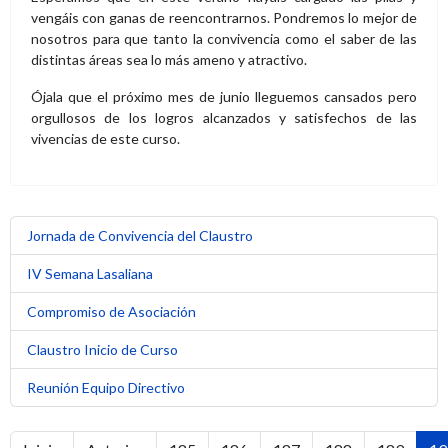
IV Semana Lasaliana
Compromiso de Asociación
Claustro Inicio de Curso
Reunión Equipo Directivo
Inicio
Anterior
185
186
187
188
189
19