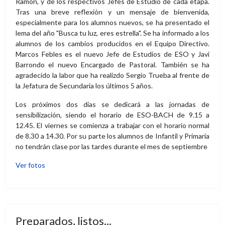
de 8.30 a 14.30. Por su parte los alumnos de Infantil y Primaria
no tendrán clase por las tardes durante el mes de septiembre
Ver fotos
Preparados, listos...
redactor5
Preparados, listos...
Este lunes
12 de
septiembre
iniciamos un
nuevo curso.
Los
profesores
hemos