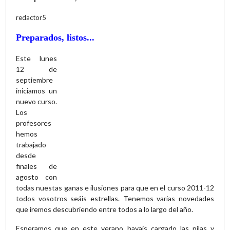
trabajado
desde
finales de
agosto con
todas nuestas ganas e ilusiones para que en el curso 2011-12
todos vosotros seáis estrellas. Tenemos varias novedades
que iremos descubriendo entre todos a lo largo del año.
Esperamos que en este verano hayais cargado las pilas y
vengáis con ganas de reencontrarnos. Pondremos lo mejor de
nosotros para que tanto la convivencia como el saber de las
distintas áreas sea lo más ameno y atractivo.
Ójala que el próximo mes de junio lleguemos cansados pero
orgullosos de los logros alcanzados y satisfechos de las
vivencias de este curso.
Jornada de Convivencia del Claustro