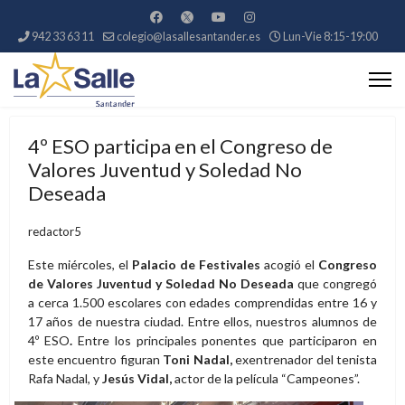
942 33 63 11
colegio@lasallesantander.es
Lun-Vie 8:15-19:00
4º ESO participa en el Congreso de
Valores Juventud y Soledad No
Deseada
redactor5
Este miércoles, el
Palacio de Festivales
acogió el
Congreso
de Valores Juventud y Soledad No Deseada
que congregó
a cerca 1.500 escolares con edades comprendidas entre 16 y
17 años de nuestra ciudad. Entre ellos, nuestros alumnos de
4º ESO
.
Entre los principales ponentes que participaron en
este encuentro figuran
Toni Nadal,
exentrenador del tenista
Rafa Nadal, y
Jesús Vidal,
actor de la película “Campeones”.