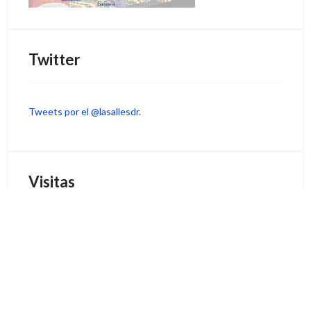
Twitter
Tweets por el @lasallesdr.
Visitas
33028423
Hoy
361
Ayer
0
Esta semana
361